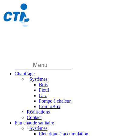
Chauffage
+
Systèmes
Bois
Fioul
Gaz
Pompe à chaleur
ComfoBox
Réalisations
Contact
Eau chaude sanitaire
+
Systèmes
Electrique à accumulation