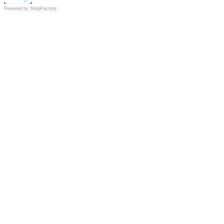
Powered by
ShopFactory